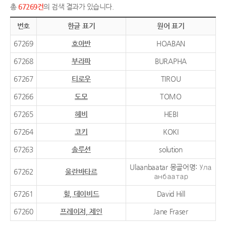
총
67269건
의 검색 결과가 있습니다.
번호
한글 표기
원어 표기
67269
호아반
HOABAN
67268
부라파
BURAPHA
67267
티로우
TIROU
67266
도모
TOMO
67265
헤비
HEBI
67264
코키
KOKI
67263
솔루션
solution
Ulaanbaatar 몽골어명: Ула
67262
울란바타르
анбаатар
67261
힐, 데이비드
David Hill
67260
프레이저, 제인
Jane Fraser