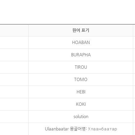
원어 표기
HOABAN
BURAPHA
TIROU
TOMO
HEBI
KOKI
solution
Ulaanbaatar 몽골어명: Улаанбаатар