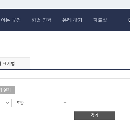
메인콘텐츠 바로가기
어문 규정
항별 연혁
용례 찾기
자료실
자 표기법
기 열기
찾기