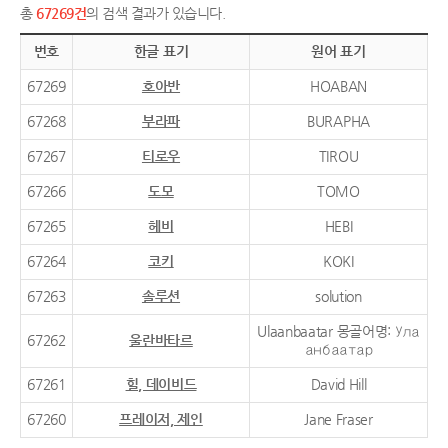
총
67269건
의 검색 결과가 있습니다.
번호
한글 표기
원어 표기
67269
호아반
HOABAN
67268
부라파
BURAPHA
67267
티로우
TIROU
67266
도모
TOMO
67265
헤비
HEBI
67264
코키
KOKI
67263
솔루션
solution
Ulaanbaatar 몽골어명: Ула
67262
울란바타르
анбаатар
67261
힐, 데이비드
David Hill
67260
프레이저, 제인
Jane Fraser