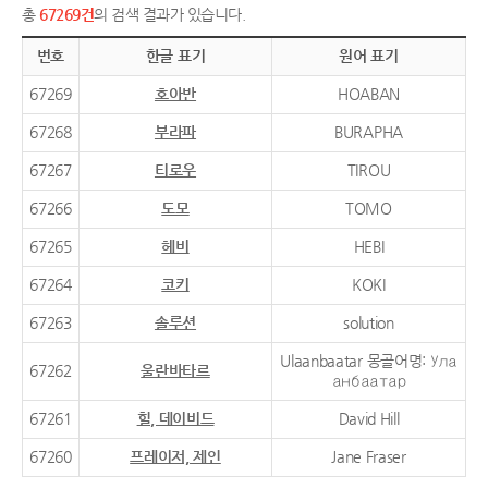
총
67269건
의 검색 결과가 있습니다.
번호
한글 표기
원어 표기
67269
호아반
HOABAN
67268
부라파
BURAPHA
67267
티로우
TIROU
67266
도모
TOMO
67265
헤비
HEBI
67264
코키
KOKI
67263
솔루션
solution
Ulaanbaatar 몽골어명: Ула
67262
울란바타르
анбаатар
67261
힐, 데이비드
David Hill
67260
프레이저, 제인
Jane Fraser