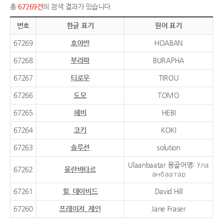
총
67269건
의 검색 결과가 있습니다.
번호
한글 표기
원어 표기
67269
호아반
HOABAN
67268
부라파
BURAPHA
67267
티로우
TIROU
67266
도모
TOMO
67265
헤비
HEBI
67264
코키
KOKI
67263
솔루션
solution
Ulaanbaatar 몽골어명: Ула
67262
울란바타르
анбаатар
67261
힐, 데이비드
David Hill
67260
프레이저, 제인
Jane Fraser