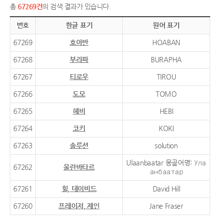
총
67269건
의 검색 결과가 있습니다.
번호
한글 표기
원어 표기
67269
호아반
HOABAN
67268
부라파
BURAPHA
67267
티로우
TIROU
67266
도모
TOMO
67265
헤비
HEBI
67264
코키
KOKI
67263
솔루션
solution
Ulaanbaatar 몽골어명: Ула
67262
울란바타르
анбаатар
67261
힐, 데이비드
David Hill
67260
프레이저, 제인
Jane Fraser