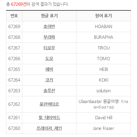
총
67269건
의 검색 결과가 있습니다.
번호
한글 표기
원어 표기
67269
호아반
HOABAN
67268
부라파
BURAPHA
67267
티로우
TIROU
67266
도모
TOMO
67265
헤비
HEBI
67264
코키
KOKI
67263
솔루션
solution
Ulaanbaatar 몽골어명: Ула
67262
울란바타르
анбаатар
67261
힐, 데이비드
David Hill
67260
프레이저, 제인
Jane Fraser