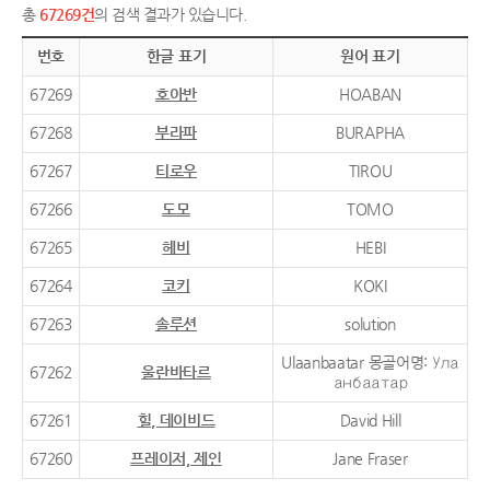
총
67269건
의 검색 결과가 있습니다.
번호
한글 표기
원어 표기
67269
호아반
HOABAN
67268
부라파
BURAPHA
67267
티로우
TIROU
67266
도모
TOMO
67265
헤비
HEBI
67264
코키
KOKI
67263
솔루션
solution
Ulaanbaatar 몽골어명: Ула
67262
울란바타르
анбаатар
67261
힐, 데이비드
David Hill
67260
프레이저, 제인
Jane Fraser