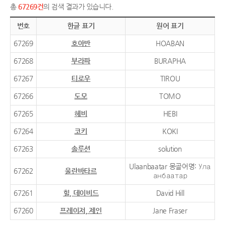
총
67269건
의 검색 결과가 있습니다.
번호
한글 표기
원어 표기
67269
호아반
HOABAN
67268
부라파
BURAPHA
67267
티로우
TIROU
67266
도모
TOMO
67265
헤비
HEBI
67264
코키
KOKI
67263
솔루션
solution
Ulaanbaatar 몽골어명: Ула
67262
울란바타르
анбаатар
67261
힐, 데이비드
David Hill
67260
프레이저, 제인
Jane Fraser