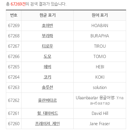
총
67269건
의 검색 결과가 있습니다.
번호
한글 표기
원어 표기
67269
호아반
HOABAN
67268
부라파
BURAPHA
67267
티로우
TIROU
67266
도모
TOMO
67265
헤비
HEBI
67264
코키
KOKI
67263
솔루션
solution
Ulaanbaatar 몽골어명: Ула
67262
울란바타르
анбаатар
67261
힐, 데이비드
David Hill
67260
프레이저, 제인
Jane Fraser