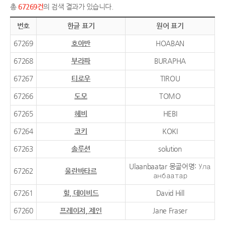
총
67269건
의 검색 결과가 있습니다.
번호
한글 표기
원어 표기
67269
호아반
HOABAN
67268
부라파
BURAPHA
67267
티로우
TIROU
67266
도모
TOMO
67265
헤비
HEBI
67264
코키
KOKI
67263
솔루션
solution
Ulaanbaatar 몽골어명: Ула
67262
울란바타르
анбаатар
67261
힐, 데이비드
David Hill
67260
프레이저, 제인
Jane Fraser