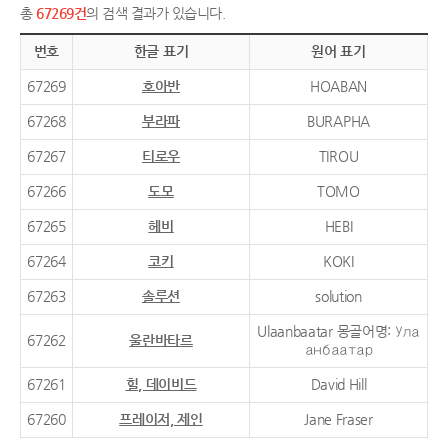
총
67269건
의 검색 결과가 있습니다.
번호
한글 표기
원어 표기
67269
호아반
HOABAN
67268
부라파
BURAPHA
67267
티로우
TIROU
67266
도모
TOMO
67265
헤비
HEBI
67264
코키
KOKI
67263
솔루션
solution
Ulaanbaatar 몽골어명: Ула
67262
울란바타르
анбаатар
67261
힐, 데이비드
David Hill
67260
프레이저, 제인
Jane Fraser