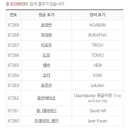
총
67269건
의 검색 결과가 있습니다.
번호
한글 표기
원어 표기
67269
호아반
HOABAN
67268
부라파
BURAPHA
67267
티로우
TIROU
67266
도모
TOMO
67265
헤비
HEBI
67264
코키
KOKI
67263
솔루션
solution
Ulaanbaatar 몽골어명: Ула
67262
울란바타르
анбаатар
67261
힐, 데이비드
David Hill
67260
프레이저, 제인
Jane Fraser