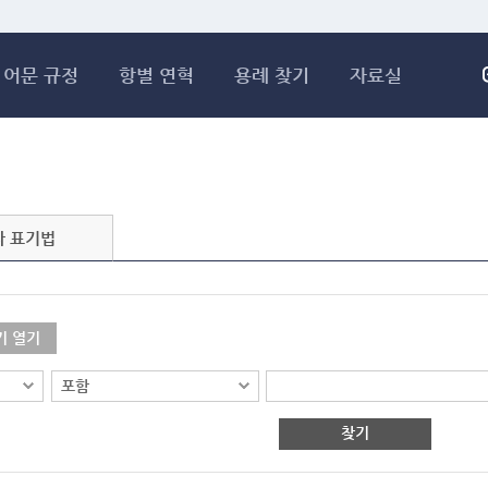
메인콘텐츠 바로가기
어문 규정
항별 연혁
용례 찾기
자료실
자 표기법
기 열기
찾기