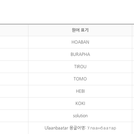
원어 표기
HOABAN
BURAPHA
TIROU
TOMO
HEBI
KOKI
solution
Ulaanbaatar 몽골어명: Улаанбаатар