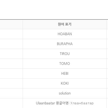
원어 표기
HOABAN
BURAPHA
TIROU
TOMO
HEBI
KOKI
solution
Ulaanbaatar 몽골어명: Улаанбаатар