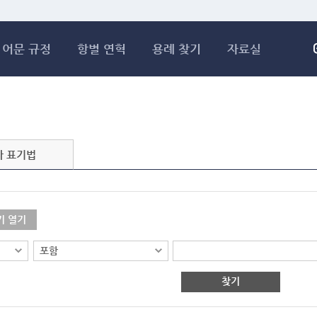
메인콘텐츠 바로가기
어문 규정
항별 연혁
용례 찾기
자료실
자 표기법
기 열기
찾기