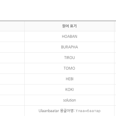
원어 표기
HOABAN
BURAPHA
TIROU
TOMO
HEBI
KOKI
solution
Ulaanbaatar 몽골어명: Улаанбаатар