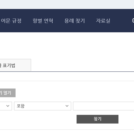
메인콘텐츠 바로가기
어문 규정
항별 연혁
용례 찾기
자료실
자 표기법
기 열기
찾기