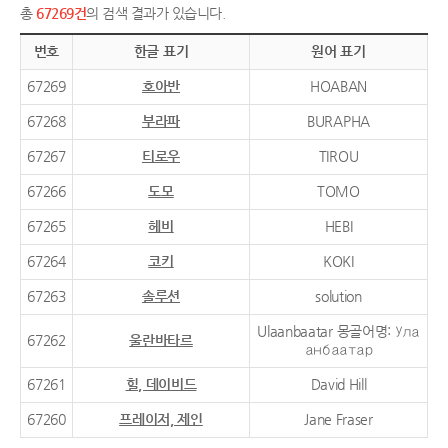
총
67269건
의 검색 결과가 있습니다.
번호
한글 표기
원어 표기
67269
호아반
HOABAN
67268
부라파
BURAPHA
67267
티로우
TIROU
67266
도모
TOMO
67265
헤비
HEBI
67264
코키
KOKI
67263
솔루션
solution
Ulaanbaatar 몽골어명: Ула
67262
울란바타르
анбаатар
67261
힐, 데이비드
David Hill
67260
프레이저, 제인
Jane Fraser