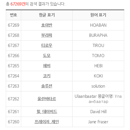
총
67269건
의 검색 결과가 있습니다.
번호
한글 표기
원어 표기
67269
호아반
HOABAN
67268
부라파
BURAPHA
67267
티로우
TIROU
67266
도모
TOMO
67265
헤비
HEBI
67264
코키
KOKI
67263
솔루션
solution
Ulaanbaatar 몽골어명: Ула
67262
울란바타르
анбаатар
67261
힐, 데이비드
David Hill
67260
프레이저, 제인
Jane Fraser