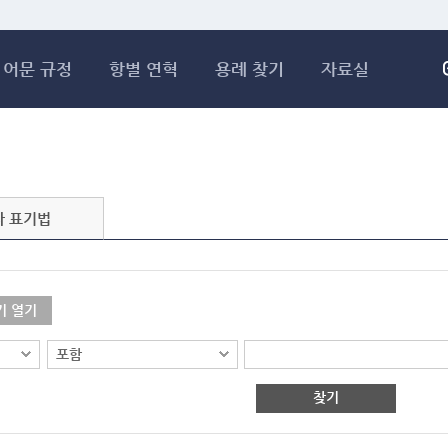
메인콘텐츠 바로가기
어문 규정
항별 연혁
용례 찾기
자료실
자 표기법
기 열기
찾기