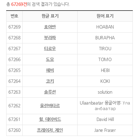
총
67269건
의 검색 결과가 있습니다.
번호
한글 표기
원어 표기
67269
호아반
HOABAN
67268
부라파
BURAPHA
67267
티로우
TIROU
67266
도모
TOMO
67265
헤비
HEBI
67264
코키
KOKI
67263
솔루션
solution
Ulaanbaatar 몽골어명: Ула
67262
울란바타르
анбаатар
67261
힐, 데이비드
David Hill
67260
프레이저, 제인
Jane Fraser