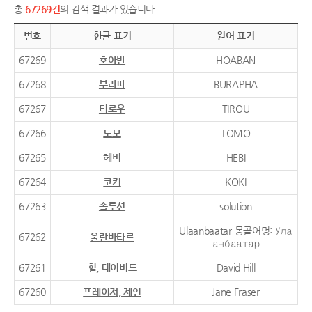
총
67269건
의 검색 결과가 있습니다.
번호
한글 표기
원어 표기
67269
호아반
HOABAN
67268
부라파
BURAPHA
67267
티로우
TIROU
67266
도모
TOMO
67265
헤비
HEBI
67264
코키
KOKI
67263
솔루션
solution
Ulaanbaatar 몽골어명: Ула
67262
울란바타르
анбаатар
67261
힐, 데이비드
David Hill
67260
프레이저, 제인
Jane Fraser