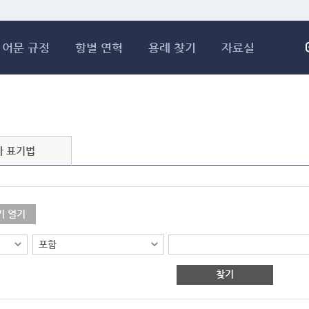
메인콘텐츠 바로가기
어문 규정
항별 연혁
용례 찾기
자료실
자 표기법
기 열기
찾기