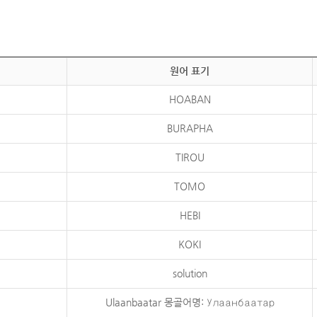
원어 표기
HOABAN
BURAPHA
TIROU
TOMO
HEBI
KOKI
solution
Ulaanbaatar 몽골어명: Улаанбаатар