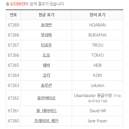
총
67269건
의 검색 결과가 있습니다.
번호
한글 표기
원어 표기
67269
호아반
HOABAN
67268
부라파
BURAPHA
67267
티로우
TIROU
67266
도모
TOMO
67265
헤비
HEBI
67264
코키
KOKI
67263
솔루션
solution
Ulaanbaatar 몽골어명: Ула
67262
울란바타르
анбаатар
67261
힐, 데이비드
David Hill
67260
프레이저, 제인
Jane Fraser