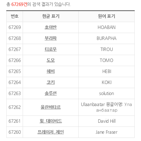
총
67269건
의 검색 결과가 있습니다.
번호
한글 표기
원어 표기
67269
호아반
HOABAN
67268
부라파
BURAPHA
67267
티로우
TIROU
67266
도모
TOMO
67265
헤비
HEBI
67264
코키
KOKI
67263
솔루션
solution
Ulaanbaatar 몽골어명: Ула
67262
울란바타르
анбаатар
67261
힐, 데이비드
David Hill
67260
프레이저, 제인
Jane Fraser