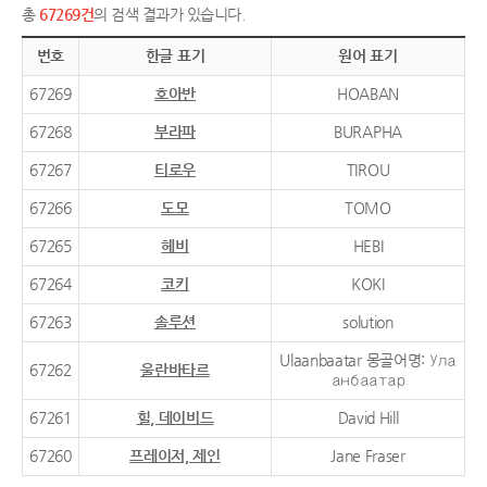
총
67269건
의 검색 결과가 있습니다.
번호
한글 표기
원어 표기
67269
호아반
HOABAN
67268
부라파
BURAPHA
67267
티로우
TIROU
67266
도모
TOMO
67265
헤비
HEBI
67264
코키
KOKI
67263
솔루션
solution
Ulaanbaatar 몽골어명: Ула
67262
울란바타르
анбаатар
67261
힐, 데이비드
David Hill
67260
프레이저, 제인
Jane Fraser