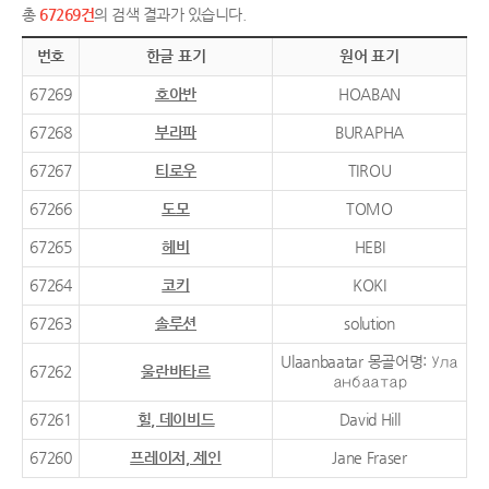
총
67269건
의 검색 결과가 있습니다.
번호
한글 표기
원어 표기
67269
호아반
HOABAN
67268
부라파
BURAPHA
67267
티로우
TIROU
67266
도모
TOMO
67265
헤비
HEBI
67264
코키
KOKI
67263
솔루션
solution
Ulaanbaatar 몽골어명: Ула
67262
울란바타르
анбаатар
67261
힐, 데이비드
David Hill
67260
프레이저, 제인
Jane Fraser