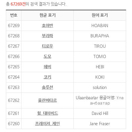
총
67269건
의 검색 결과가 있습니다.
번호
한글 표기
원어 표기
67269
호아반
HOABAN
67268
부라파
BURAPHA
67267
티로우
TIROU
67266
도모
TOMO
67265
헤비
HEBI
67264
코키
KOKI
67263
솔루션
solution
Ulaanbaatar 몽골어명: Ула
67262
울란바타르
анбаатар
67261
힐, 데이비드
David Hill
67260
프레이저, 제인
Jane Fraser