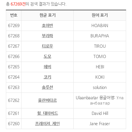
총
67269건
의 검색 결과가 있습니다.
번호
한글 표기
원어 표기
67269
호아반
HOABAN
67268
부라파
BURAPHA
67267
티로우
TIROU
67266
도모
TOMO
67265
헤비
HEBI
67264
코키
KOKI
67263
솔루션
solution
Ulaanbaatar 몽골어명: Ула
67262
울란바타르
анбаатар
67261
힐, 데이비드
David Hill
67260
프레이저, 제인
Jane Fraser