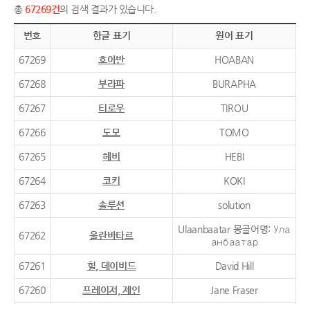
총
67269건
의 검색 결과가 있습니다.
번호
한글 표기
원어 표기
67269
호아반
HOABAN
67268
부라파
BURAPHA
67267
티로우
TIROU
67266
도모
TOMO
67265
헤비
HEBI
67264
코키
KOKI
67263
솔루션
solution
Ulaanbaatar 몽골어명: Ула
67262
울란바타르
анбаатар
67261
힐, 데이비드
David Hill
67260
프레이저, 제인
Jane Fraser