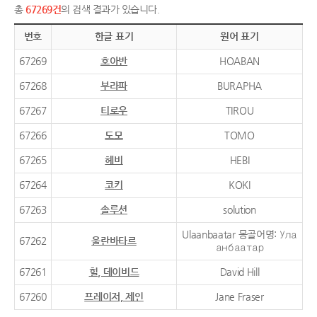
총
67269건
의 검색 결과가 있습니다.
번호
한글 표기
원어 표기
67269
호아반
HOABAN
67268
부라파
BURAPHA
67267
티로우
TIROU
67266
도모
TOMO
67265
헤비
HEBI
67264
코키
KOKI
67263
솔루션
solution
Ulaanbaatar 몽골어명: Ула
67262
울란바타르
анбаатар
67261
힐, 데이비드
David Hill
67260
프레이저, 제인
Jane Fraser