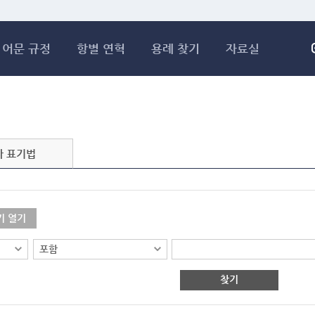
메인콘텐츠 바로가기
어문 규정
항별 연혁
용례 찾기
자료실
자 표기법
기 열기
찾기