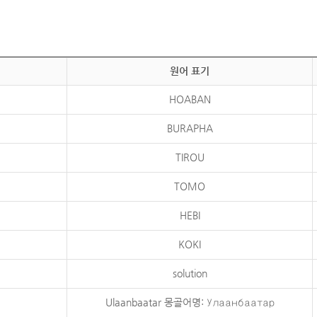
원어 표기
HOABAN
BURAPHA
TIROU
TOMO
HEBI
KOKI
solution
Ulaanbaatar 몽골어명: Улаанбаатар