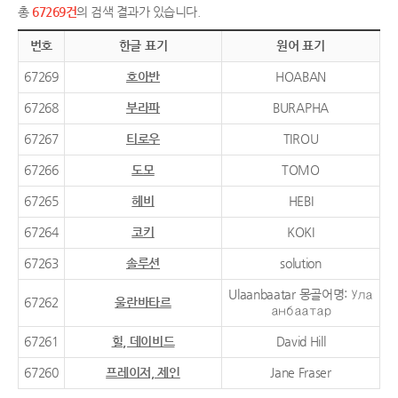
총
67269건
의 검색 결과가 있습니다.
번호
한글 표기
원어 표기
67269
호아반
HOABAN
67268
부라파
BURAPHA
67267
티로우
TIROU
67266
도모
TOMO
67265
헤비
HEBI
67264
코키
KOKI
67263
솔루션
solution
Ulaanbaatar 몽골어명: Ула
67262
울란바타르
анбаатар
67261
힐, 데이비드
David Hill
67260
프레이저, 제인
Jane Fraser