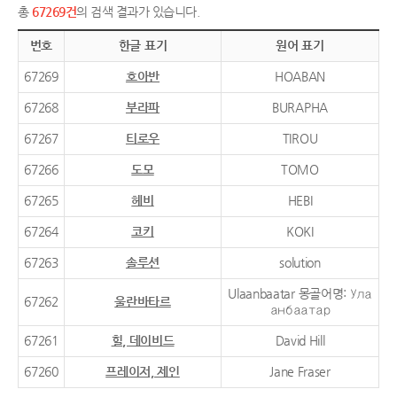
총
67269건
의 검색 결과가 있습니다.
번호
한글 표기
원어 표기
67269
호아반
HOABAN
67268
부라파
BURAPHA
67267
티로우
TIROU
67266
도모
TOMO
67265
헤비
HEBI
67264
코키
KOKI
67263
솔루션
solution
Ulaanbaatar 몽골어명: Ула
67262
울란바타르
анбаатар
67261
힐, 데이비드
David Hill
67260
프레이저, 제인
Jane Fraser