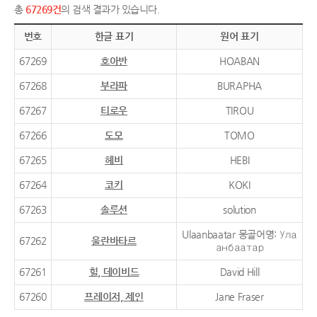
총
67269건
의 검색 결과가 있습니다.
번호
한글 표기
원어 표기
67269
호아반
HOABAN
67268
부라파
BURAPHA
67267
티로우
TIROU
67266
도모
TOMO
67265
헤비
HEBI
67264
코키
KOKI
67263
솔루션
solution
Ulaanbaatar 몽골어명: Ула
67262
울란바타르
анбаатар
67261
힐, 데이비드
David Hill
67260
프레이저, 제인
Jane Fraser