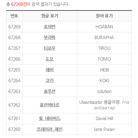
총
67269건
의 검색 결과가 있습니다.
번호
한글 표기
원어 표기
67269
호아반
HOABAN
67268
부라파
BURAPHA
67267
티로우
TIROU
67266
도모
TOMO
67265
헤비
HEBI
67264
코키
KOKI
67263
솔루션
solution
Ulaanbaatar 몽골어명: Ула
67262
울란바타르
анбаатар
67261
힐, 데이비드
David Hill
67260
프레이저, 제인
Jane Fraser