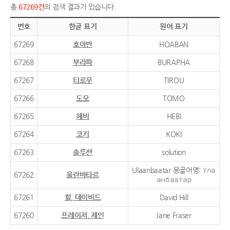
총
67269건
의 검색 결과가 있습니다.
번호
한글 표기
원어 표기
67269
호아반
HOABAN
67268
부라파
BURAPHA
67267
티로우
TIROU
67266
도모
TOMO
67265
헤비
HEBI
67264
코키
KOKI
67263
솔루션
solution
Ulaanbaatar 몽골어명: Ула
67262
울란바타르
анбаатар
67261
힐, 데이비드
David Hill
67260
프레이저, 제인
Jane Fraser