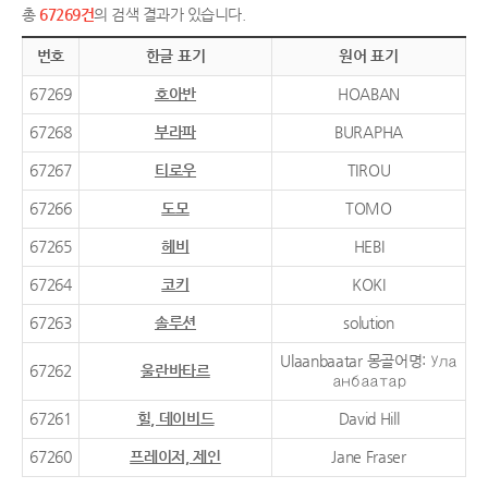
총
67269건
의 검색 결과가 있습니다.
번호
한글 표기
원어 표기
67269
호아반
HOABAN
67268
부라파
BURAPHA
67267
티로우
TIROU
67266
도모
TOMO
67265
헤비
HEBI
67264
코키
KOKI
67263
솔루션
solution
Ulaanbaatar 몽골어명: Ула
67262
울란바타르
анбаатар
67261
힐, 데이비드
David Hill
67260
프레이저, 제인
Jane Fraser