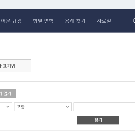
메인콘텐츠 바로가기
어문 규정
항별 연혁
용례 찾기
자료실
자 표기법
기 열기
찾기