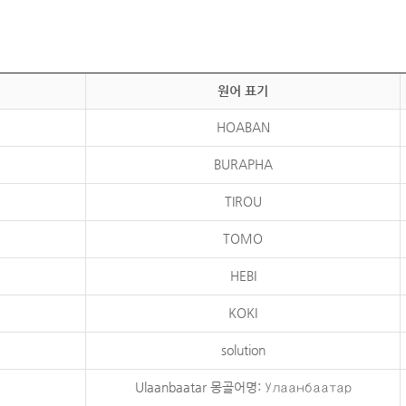
원어 표기
HOABAN
BURAPHA
TIROU
TOMO
HEBI
KOKI
solution
Ulaanbaatar 몽골어명: Улаанбаатар