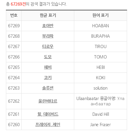
총
67269건
의 검색 결과가 있습니다.
번호
한글 표기
원어 표기
67269
호아반
HOABAN
67268
부라파
BURAPHA
67267
티로우
TIROU
67266
도모
TOMO
67265
헤비
HEBI
67264
코키
KOKI
67263
솔루션
solution
Ulaanbaatar 몽골어명: Ула
67262
울란바타르
анбаатар
67261
힐, 데이비드
David Hill
67260
프레이저, 제인
Jane Fraser