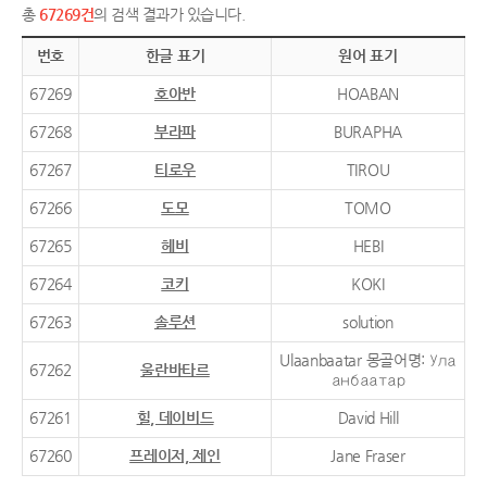
총
67269건
의 검색 결과가 있습니다.
번호
한글 표기
원어 표기
67269
호아반
HOABAN
67268
부라파
BURAPHA
67267
티로우
TIROU
67266
도모
TOMO
67265
헤비
HEBI
67264
코키
KOKI
67263
솔루션
solution
Ulaanbaatar 몽골어명: Ула
67262
울란바타르
анбаатар
67261
힐, 데이비드
David Hill
67260
프레이저, 제인
Jane Fraser