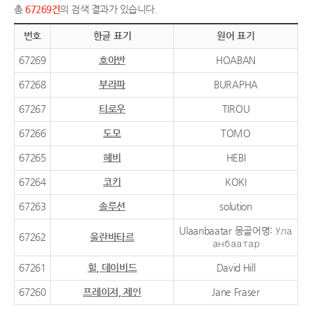
총
67269건
의 검색 결과가 있습니다.
번호
한글 표기
원어 표기
67269
호아반
HOABAN
67268
부라파
BURAPHA
67267
티로우
TIROU
67266
도모
TOMO
67265
헤비
HEBI
67264
코키
KOKI
67263
솔루션
solution
Ulaanbaatar 몽골어명: Ула
67262
울란바타르
анбаатар
67261
힐, 데이비드
David Hill
67260
프레이저, 제인
Jane Fraser