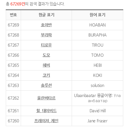
총
67269건
의 검색 결과가 있습니다.
번호
한글 표기
원어 표기
67269
호아반
HOABAN
67268
부라파
BURAPHA
67267
티로우
TIROU
67266
도모
TOMO
67265
헤비
HEBI
67264
코키
KOKI
67263
솔루션
solution
Ulaanbaatar 몽골어명: Ула
67262
울란바타르
анбаатар
67261
힐, 데이비드
David Hill
67260
프레이저, 제인
Jane Fraser