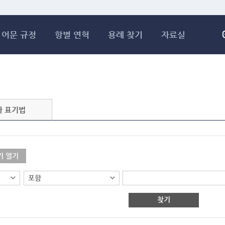
메인콘텐츠 바로가기
어문 규정
항별 연혁
용례 찾기
자료실
자 표기법
기 열기
찾기