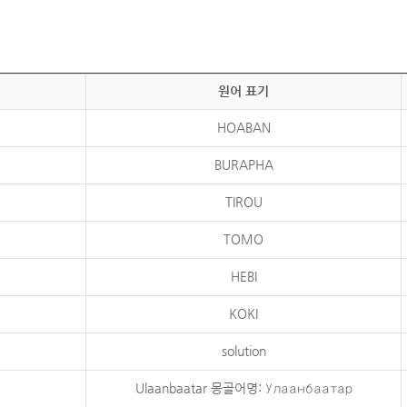
원어 표기
HOABAN
BURAPHA
TIROU
TOMO
HEBI
KOKI
solution
Ulaanbaatar 몽골어명: Улаанбаатар