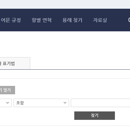
메인콘텐츠 바로가기
어문 규정
항별 연혁
용례 찾기
자료실
자 표기법
기 열기
찾기