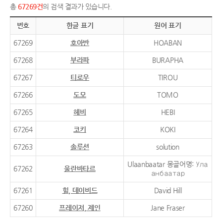
총
67269건
의 검색 결과가 있습니다.
번호
한글 표기
원어 표기
67269
호아반
HOABAN
67268
부라파
BURAPHA
67267
티로우
TIROU
67266
도모
TOMO
67265
헤비
HEBI
67264
코키
KOKI
67263
솔루션
solution
Ulaanbaatar 몽골어명: Ула
67262
울란바타르
анбаатар
67261
힐, 데이비드
David Hill
67260
프레이저, 제인
Jane Fraser