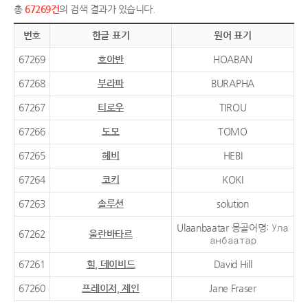
총
67269건
의 검색 결과가 있습니다.
번호
한글 표기
원어 표기
67269
호아반
HOABAN
67268
부라파
BURAPHA
67267
티로우
TIROU
67266
도모
TOMO
67265
헤비
HEBI
67264
코키
KOKI
67263
솔루션
solution
Ulaanbaatar 몽골어명: Ула
67262
울란바타르
анбаатар
67261
힐, 데이비드
David Hill
67260
프레이저, 제인
Jane Fraser