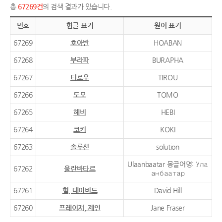
총
67269건
의 검색 결과가 있습니다.
번호
한글 표기
원어 표기
67269
호아반
HOABAN
67268
부라파
BURAPHA
67267
티로우
TIROU
67266
도모
TOMO
67265
헤비
HEBI
67264
코키
KOKI
67263
솔루션
solution
Ulaanbaatar 몽골어명: Ула
67262
울란바타르
анбаатар
67261
힐, 데이비드
David Hill
67260
프레이저, 제인
Jane Fraser