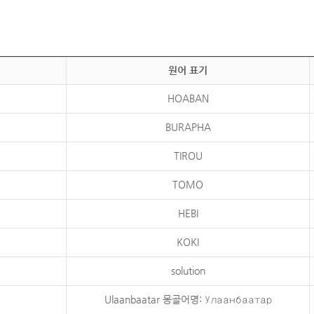
원어 표기
HOABAN
BURAPHA
TIROU
TOMO
HEBI
KOKI
solution
Ulaanbaatar 몽골어명: Улаанбаатар