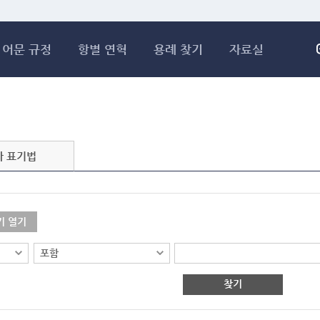
메인콘텐츠 바로가기
어문 규정
항별 연혁
용례 찾기
자료실
자 표기법
기 열기
찾기