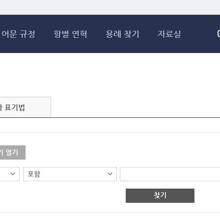
메인콘텐츠 바로가기
어문 규정
항별 연혁
용례 찾기
자료실
자 표기법
기 열기
찾기