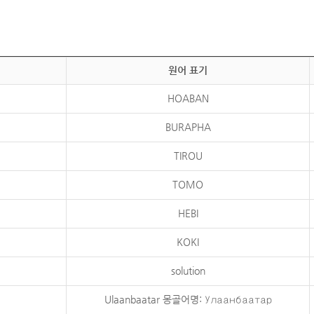
원어 표기
HOABAN
BURAPHA
TIROU
TOMO
HEBI
KOKI
solution
Ulaanbaatar 몽골어명: Улаанбаатар