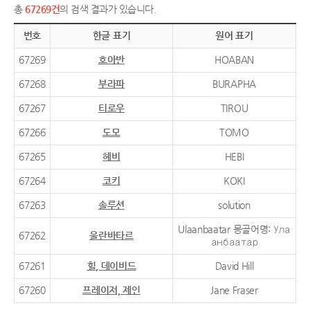
총
67269건
의 검색 결과가 있습니다.
번호
한글 표기
원어 표기
67269
호아반
HOABAN
67268
부라파
BURAPHA
67267
티로우
TIROU
67266
도모
TOMO
67265
헤비
HEBI
67264
코키
KOKI
67263
솔루션
solution
Ulaanbaatar 몽골어명: Ула
67262
울란바타르
анбаатар
67261
힐, 데이비드
David Hill
67260
프레이저, 제인
Jane Fraser